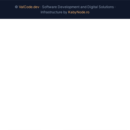
©
ValCode.dev
· Software Development and Digital Solutions ·
Infrastructure by
KabyNode.ro